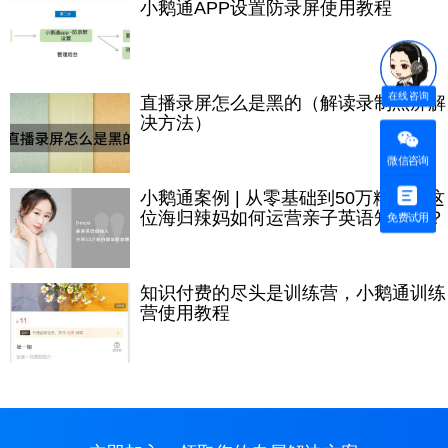
小鹅通APP设置防录屏使用教程
在线咨询
直播录屏怎么是黑的（解读录制黑屏解
决方法）
微信咨询
小鹅通案例 | 从零基础到50万粉丝，这
位海归辣妈如何运营亲子英语知识IP？
免费试用
知识付费的尽头是训练营，小鹅通训练
营使用教程