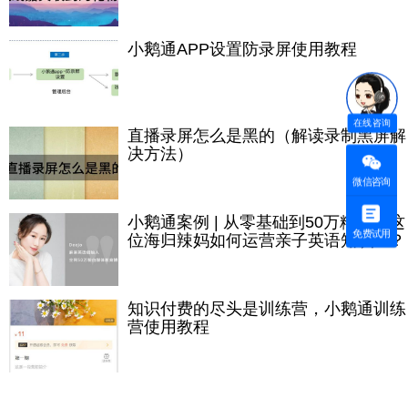
小鹅通APP设置防录屏使用教程
在线咨询
直播录屏怎么是黑的（解读录制黑屏解
决方法）
微信咨询
小鹅通案例 | 从零基础到50万粉丝，这
免费试用
位海归辣妈如何运营亲子英语知识IP？
知识付费的尽头是训练营，小鹅通训练
营使用教程